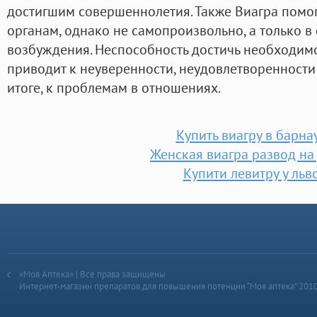
достигшим совершеннолетия. Также Виагра помог
органам, однако не самопроизвольно, а только в 
возбуждения. Неспособность достичь необходимо
приводит к неуверенности, неудовлетворенности
итоге, к проблемам в отношениях.
Купить виагру в барна
Женская виагра развод на
Купити левитру у льв
«Моя Аптека» | Все права защищены
Интернет-магазин препаратов для повышения потенции “Моя аптека” 201