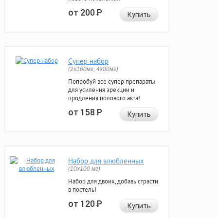
от 200
Р
Купить
Супер набор
(2х160мг, 4х80мг)
Попробуй все супер препараты
для усиления эрекции и
продления полового акта!
от 158
Р
Купить
Набор для влюбленных
(10х100 мг)
Набор для двоих, добавь страсти
в постель!
от 120
Р
Купить