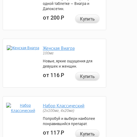
одной таблетке — Виагра и
Дапоксетин.
от 200
Р
Купить
Женская Виагра
100мг
Новые, яркие ощущения для
девушек и женщин.
от 116
Р
Купить
Набор Классический
(2x100мг, 4x20мг)
Попробуй и выбери наиболее
понравившийся препарат.
от 117
Р
Купить