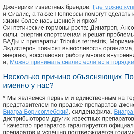
Дженерики известных брендов:
Где можно куп
и Сиалис, а также Попперсы помогут сделать
жизни более насыщенной и яркой
Синтетические гормоны роста
: Динатроп, Анс
силы, энергии спортсменам и решат проблем
БАДы и препараты:
Tribulus terrestris, Мориа
Экдистерон повысят выносливость организма,
энергию, восстановят работу многих внутренн
и,
Можно принимать сиалис если вс в порядке
Несколько причино объясняющих По
именно у нас?
* Мы являемся первым и единственным на те
представителем по продаже препаратов дже
Виагра Борисоглебский
, силденафила
,
Виагра
дистрибьютором других известных препарато
* качество препаратов гарантируется офици
препаратов и успешно подтверждается годам