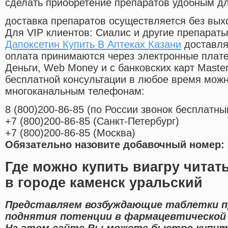
сделать приобретение препаратов удобным д
доставка препаратов осуществляется без вых
Для VIP клиентов: Сиалис и другие препараты
Дапоксетин Купить В Аптеках Казани
доставля
оплата принимаются через электронные плат
Деньги, Web Money и с банковских карт Master
бесплатной консультации в любое время мож
многоканальным телефонам:
8
(800
)200-86-85
(
по России звонок бесплатны
+7
(800
)200-86-85
(
Санкт-Петербург)
+7
(800
)200-86-85
(
Москва)
Обязательно назовите добавочный номер: 
Где можно купить виагру читат
в городе каменск уральский
Представляем возбуждающие таблетки п
поднятия потенции в фармацевтической 
На этом сайте Вы можете быстро купит