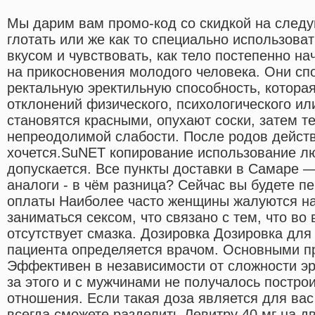
Мы дарим вам промо-код со скидкой на следу
глотать или же как то специально использова
вкусом и чувствовать, как тело постепенно на
на прикосновения молодого человека. Они сп
ректальную эректильную способность, которая
отклонений физического, психологического и
становятся красными, опухают соски, затем т
непреодолимой слабости. После родов действ
хочется.SuNET копирование использование л
допускается. Все пункты доставки в Самаре 
аналоги - в чём разница? Сейчас вы будете п
оплаты Наиболее часто женщины жалуются на
заниматься сексом, что связано с тем, что во
отсутствует смазка. Дозировка Дозировка для
пациента определяется врачом. Основными п
Эффективен в независимости от сложности эр
за этого и с мужчинами не получалось постро
отношения. Если такая доза является для ва
всегда сможете разделить Левитру 40 мг на дв