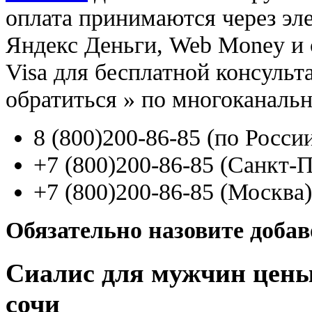
оплата принимаются через э
Яндекс Деньги, Web Money и с
Visa для бесплатной консуль
обратиться
»
по многоканаль
8
(800
)200-86-85
(
по Росси
+7
(800
)200-86-85
(
Санкт-П
+7
(800
)200-86-85
(
Москва)
Обязательно назовите доба
Сиалис для мужчин цены
сочи