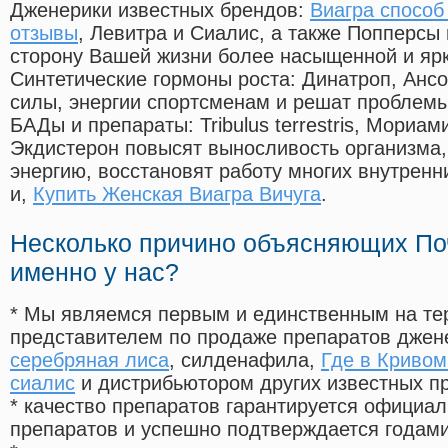
Дженерики известных брендов:
Виагра способ
отзывы
, Левитра и Сиалис, а также Попперсы
сторону Вашей жизни более насыщенной и яр
Синтетические гормоны роста
: Динатроп, Анс
силы, энергии спортсменам и решат проблем
БАДы и препараты:
Tribulus terrestris, Мориа
Экдистерон повысят выносливость организма,
энергию, восстановят работу многих внутренн
и,
Купить Женская Виагра Вичуга
.
Несколько причино объясняющих По
именно у нас?
* Мы являемся первым и единственным на те
представителем по продаже препаратов дже
серебряная лиса
, силденафила
,
Где в Кривом
сиалис
и дистрибьютором других известных п
* качество препаратов гарантируется офици
препаратов и успешно подтверждается годам