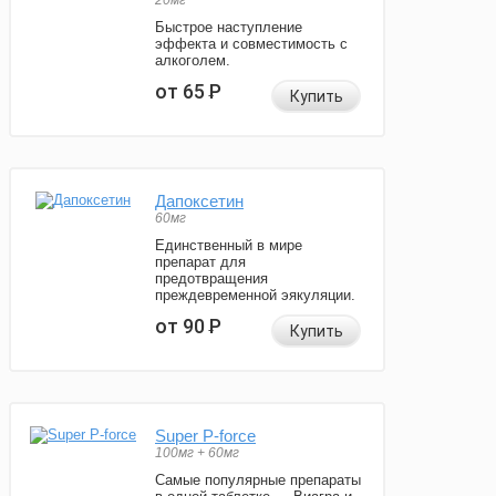
20мг
Быстрое наступление
эффекта и совместимость с
алкоголем.
от 65
Р
Купить
Дапоксетин
60мг
Единственный в мире
препарат для
предотвращения
преждевременной эякуляции.
от 90
Р
Купить
Super P-force
100мг + 60мг
Самые популярные препараты