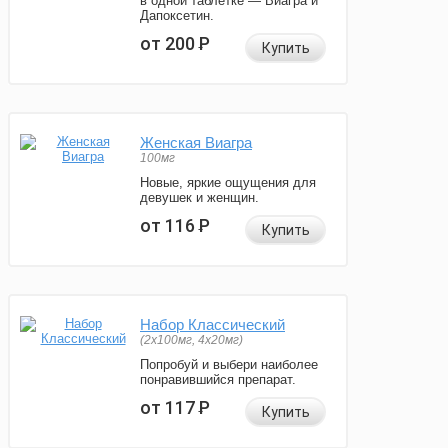
в одной таблетке — Виагра и
Дапоксетин.
от 200
Р
Купить
Женская Виагра
100мг
Новые, яркие ощущения для
девушек и женщин.
от 116
Р
Купить
Набор Классический
(2x100мг, 4x20мг)
Попробуй и выбери наиболее
понравившийся препарат.
от 117
Р
Купить