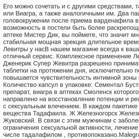
Его можно сочетать и с другими средствами, 
или Виагра, а также аналогичными им. Два п
головокружении после приема варденафила в 
возможность в постели быть более раскрепощ
аптеке Мистер Дик, вы поймете, что значит м
стабильная мощная эрекция длительное врем
Левитры у насВ нашем магазине всегда к ваш
отличный сервис. Комплексное применение Л
Дженерик Супер Жевитра разрешено принима
таблетки на протяжении дня, исключительно п
повышается чувствительность интимной зоны 
Количество капсул в упаковке: Сементал Бус
препарат, виагра в аптеках Смоленск которого
направлено на восстановление потенции и р
с сексуальным влечением. В каждом пакетике
вещества Тадафаила. Ж Железногорск Желез
Жуковский. В связи с этим мужчинам с забол
ограничения сексуальной активности, лечение
числе тадалафилом , противопоказано.Malegra