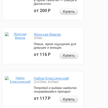
в одной таблетке — Виагра и
Дапоксетин.
от 200
Р
Купить
Женская Виагра
100мг
Новые, яркие ощущения для
девушек и женщин.
от 116
Р
Купить
Набор Классический
(2x100мг, 4x20мг)
Попробуй и выбери наиболее
понравившийся препарат.
от 117
Р
Купить