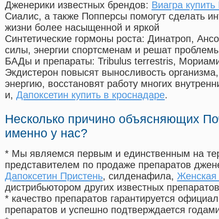
Дженерики известных брендов:
Виагра купить
Сиалис, а также Попперсы помогут сделать и
жизни более насыщенной и яркой
Синтетические гормоны роста
: Динатроп, Анс
силы, энергии спортсменам и решат проблем
БАДы и препараты:
Tribulus terrestris, Мориа
Экдистерон повысят выносливость организма,
энергию, восстановят работу многих внутренн
и,
Дапоксетин купить в кроснадаре
.
Несколько причино объясняющих По
именно у нас?
* Мы являемся первым и единственным на те
представителем по продаже препаратов дже
Дапоксетин Пристень
, силденафила
,
Женская 
дистрибьютором других известных препарато
* качество препаратов гарантируется офици
препаратов и успешно подтверждается годам