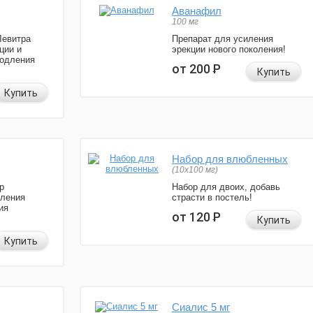
Аванафил
100 мг
Левитра
Препарат для усиления
ции и
эрекции нового поколения!
родления
от 200
Р
Купить
Купить
Набор для влюбленных
(10х100 мг)
р
Набор для двоих, добавь
иления
страсти в постель!
ия
от 120
Р
Купить
Купить
Сиалис 5 мг