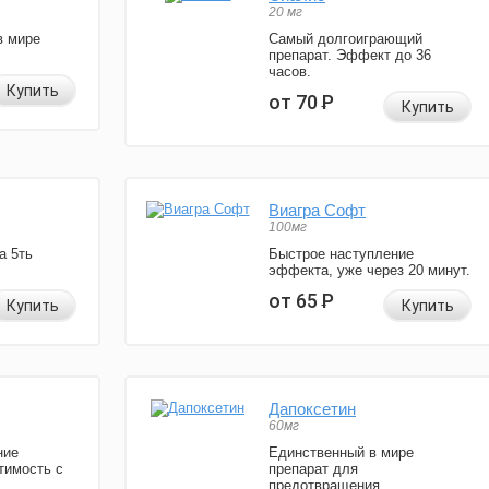
20 мг
в мире
Самый долгоиграющий
препарат. Эффект до 36
часов.
Купить
от 70
Р
Купить
Виагра Софт
100мг
а 5ть
Быстрое наступление
эффекта, уже через 20 минут.
от 65
Р
Купить
Купить
Дапоксетин
60мг
ние
Единственный в мире
тимость с
препарат для
предотвращения