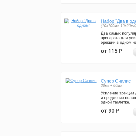
Набор "Два в од
(10x100мг, 10x20мг
Два самых популя
препарата для уси
эрекции в одном н
от 115
Р
Супер Сиалис
20мг + 60мг
Усиление эрекции 
и продление полов
одной таблетке.
от 90
Р