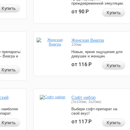
преждевременной эякуляции.
Купить
от 90
Р
Купить
Женская Виагра
100мг
 препараты
Новые, яркие ощущения для
— Виагра и
девушек и женщин.
от 116
Р
Купить
Купить
ский
Софт набор
(3x100мг, 3x20мг)
и наиболее
Выбери софт-препарат на
парат.
свой вкус!
от 117
Р
Купить
Купить