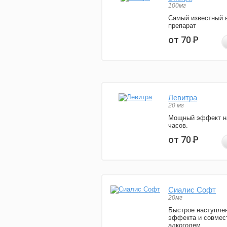
100мг
Самый известный 
препарат
от 70
Р
Левитра
20 мг
Мощный эффект н
часов.
от 70
Р
Сиалис Софт
20мг
Быстрое наступле
эффекта и совмес
алкоголем.