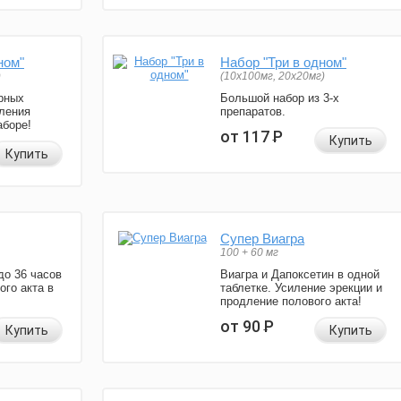
ном"
Набор "Три в одном"
)
(10x100мг, 20x20мг)
рных
Большой набор из 3-х
ления
препаратов.
аборе!
от 117
Р
Купить
Купить
Супер Виагра
100 + 60 мг
до 36 часов
Виагра и Дапоксетин в одной
ого акта в
таблетке. Усиление эрекции и
продление полового акта!
от 90
Р
Купить
Купить