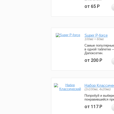
от 65
Р
Super P-force
100мг + 60мг
Самые популярные
в одной таблетке 
Дапоксетин.
от 200
Р
Набор Классиче
(2x100мг, 4x20мг)
Попробуй и выбер
понравившийся пре
от 117
Р