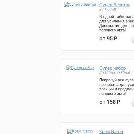
Супер Левитра
20 + 60 мг
В одной таблетке 
для усиления эрек
Дапоксетин для п
полового акта!
от 95
Р
Супер набор
(2х160мг, 4х80мг)
Попробуй все супе
препараты для ус
эрекции и продлен
полового акта!
от 158
Р
Крем Naron