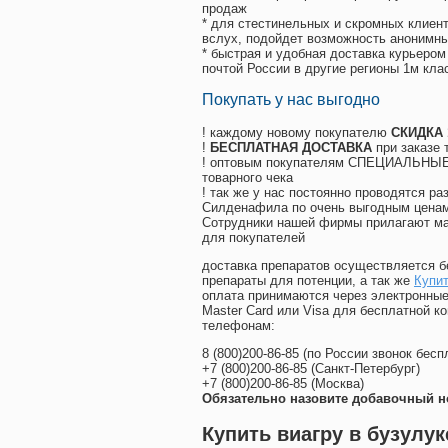
продаж
* для стестинельных и скромных клиент
вслух, подойдет возможность анонимны
* быстрая и удобная доставка курьером
почтой России в другие регионы 1м кла
Покупать у нас выгодно
! каждому новому покупателю
СКИДКА
!
БЕСПЛАТНАЯ ДОСТАВКА
при заказе 
! оптовым покупателям СПЕЦИАЛЬНЫЕ 
товарного чека
! так же у нас постоянно проводятся 
Силденафила по очень выгодным ценам
Cотрудники нашей фирмы прилагают ма
для покупателей
доставка препаратов осуществляется б
препараты для потенции, а так же
Купит
оплата принимаются через электронные
Master Card или Visa для бесплатной 
телефонам:
8
(800
)200-86-85
(
по России звонок бесп
+7
(800
)200-86-85
(
Санкт-Петербург)
+7
(800
)200-86-85
(
Москва)
Обязательно назовите добавочный н
Купить виагру в бузулук