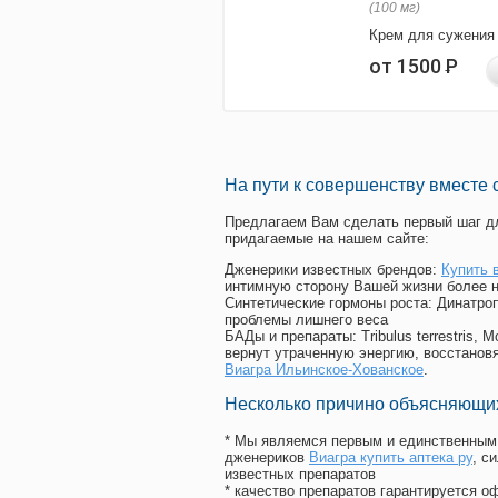
(100 мг)
Крем для сужения
от 1500
Р
На пути к совершенству вместе 
Предлагаем Вам сделать первый шаг дл
придагаемые на нашем сайте:
Дженерики известных брендов:
Купить 
интимную сторону Вашей жизни более 
Синтетические гормоны роста
: Динатро
проблемы лишнего веса
БАДы и препараты:
Tribulus terrestris
вернут утраченную энергию, восстановя
Виагра Ильинское-Хованское
.
Несколько причино объясняющих
* Мы являемся первым и единственным 
дженериков
Виагра купить аптека ру
, с
известных препаратов
* качество препаратов гарантируется 