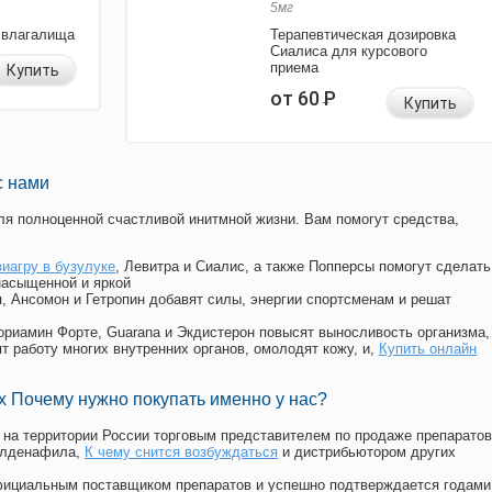
5мг
 влагалища
Терапевтическая дозировка
Сиалиса для курсового
приема
Купить
от 60
Р
Купить
с нами
я полноценной счастливой инитмной жизни. Вам помогут средства,
виагру в бузулуке
, Левитра и Сиалис, а также Попперсы помогут сделать
насыщенной и яркой
п, Ансомон и Гетропин добавят силы, энергии спортсменам и решат
, Мориамин Форте, Guarana и Экдистерон повысят выносливость организма,
т работу многих внутренних органов, омолодят кожу, и,
Купить онлайн
 Почему нужно покупать именно у нас?
на территории России торговым представителем по продаже препаратов
илденафила
,
К чему снится возбуждаться
и дистрибьютором других
официальным поставщиком препаратов и успешно подтверждается годами