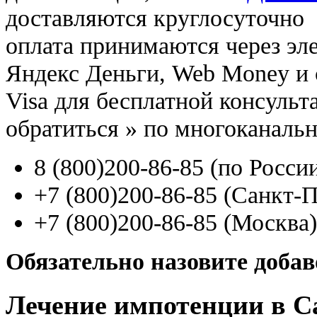
доставляются круглосуточно
оплата принимаются через э
Яндекс Деньги, Web Money и с
Visa для бесплатной консуль
обратиться
»
по многоканаль
8
(800
)200-86-85
(
по Росси
+7
(800
)200-86-85
(
Санкт-П
+7
(800
)200-86-85
(
Москва)
Обязательно назовите доба
Лечение импотенции в С