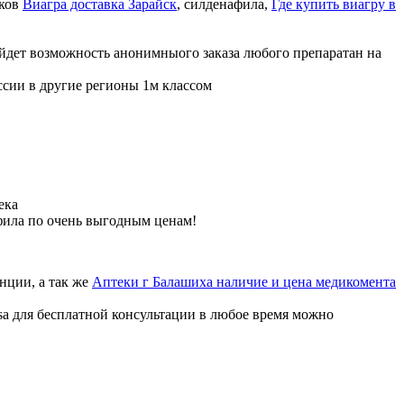
иков
Виагра доставка Зарайск
, силденафила
,
Где купить виагру в
ойдет возможность анонимныого заказа любого препаратан на
ссии в другие регионы 1м классом
ека
фила по очень выгодным ценам!
нции, а так же
Аптеки г Балашиха наличие и цена медикомента
sa для бесплатной консультации в любое время можно