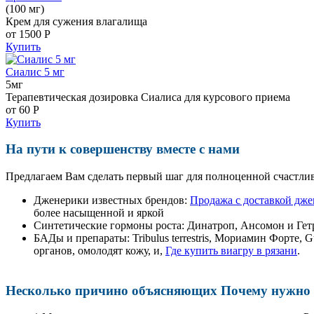
(100 мг)
Крем для сужения влагалища
от 1500
Р
Купить
Сиалис 5 мг
5мг
Терапевтическая дозировка Сиалиса для курсового приема
от 60
Р
Купить
На пути к совершенству вместе с нами
Предлагаем Вам сделать первый шаг для полноценной счастлив
Дженерики известных брендов:
Продажа с доставкой дже
более насыщенной и яркой
Синтетические гормоны роста
: Динатроп, Ансомон и Гет
БАДы и препараты:
Tribulus terrestris, Мориамин Форте
органов, омолодят кожу, и,
Где купить виагру в рязани
.
Несколько причино объясняющих Почему нужно п