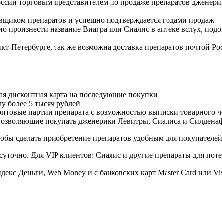
оссии торговым представителем по продаже препаратов дженер
авщиком препаратов и успешно подтверждается годами продаж
но произнести название Виагра или Сиалис в аптеке вслух, под
нкт-Петербурге, так же возможна доставка препаратов почтой Ро
ая дисконтная карта на последующие покупки
му более 5 тысяч рублей
овые партии препарата с возможностью выписки товарного ч
 позволяющие покупать дженерики Левитры, Сиалиса и Силдена
обы сделать приобретение препаратов удобным для покупателей
суточно. Для VIP клиентов: Сиалис и другие препараты для поте
екс Деньги, Web Money и с банковских карт Master Card или Vi