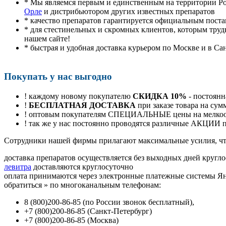
* Мы являемся первым и единственным на территории Р
Орле
и дистрибьютором других известных препаратов
* качество препаратов гарантируется официальным пост
* для стестинельных и скромных клиентов, которым труд
нашем сайте!
* быстрая и удобная доставка курьером по Москве и в Са
Покупать у нас выгодно
! каждому новому покупателю
СКИДКА 10%
- постоянн
!
БЕСПЛАТНАЯ ДОСТАВКА
при заказе товара на сум
! оптовым покупателям СПЕЦИАЛЬНЫЕ цены на мелкоопт
! так же у нас постоянно проводятся различные АКЦИИ
Cотрудники нашей фирмы прилагают максимальные усилия, чт
доставка препаратов осуществляется без выходных дней кругло
левитра
доставляются круглосуточно
оплата принимаются через электронные платежные системы Янд
обратиться
»
по многоканальным телефонам:
8
(800
)200-86-85
(
по России звонок бесплатный),
+7
(800
)200-86-85
(
Санкт-Петербург)
+7
(800
)200-86-85
(
Москва)