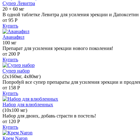
Супер Левитра
20 + 60 мг
В одной таблетке Левитра для усиления эрекции и Дапоксетин 
от 95
Р
Купить
Аванафил
100 мг
Препарат для усиления эрекции нового поколения!
от 200
Р
Купить
Супер набор
(2х160мг, 4х80мг)
Попробуй все супер препараты для усиления эрекции и продле
от 158
Р
Купить
Набор для влюбленных
(10х100 мг)
Набор для двоих, добавь страсти в постель!
от 120
Р
Купить
Крем Naron