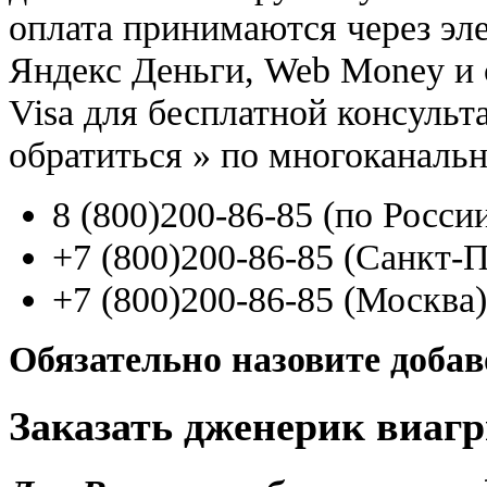
оплата принимаются через э
Яндекс Деньги, Web Money и с
Visa для бесплатной консуль
обратиться
»
по многоканаль
8
(800
)200-86-85
(
по Росси
+7
(800
)200-86-85
(
Санкт-П
+7
(800
)200-86-85
(
Москва)
Обязательно назовите доба
Заказать дженерик виагр