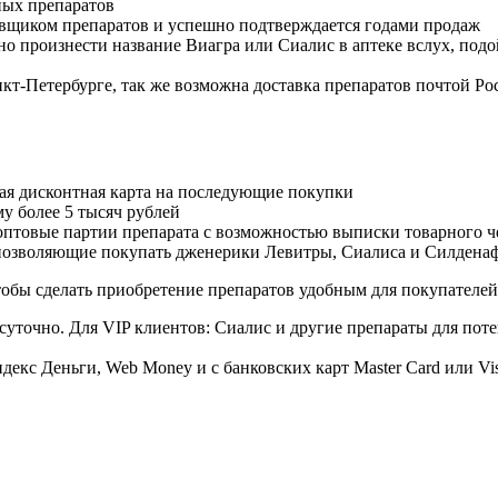
ных препаратов
авщиком препаратов и успешно подтверждается годами продаж
но произнести название Виагра или Сиалис в аптеке вслух, под
нкт-Петербурге, так же возможна доставка препаратов почтой Ро
ая дисконтная карта на последующие покупки
му более 5 тысяч рублей
овые партии препарата с возможностью выписки товарного ч
 позволяющие покупать дженерики Левитры, Сиалиса и Силдена
обы сделать приобретение препаратов удобным для покупателей
суточно. Для VIP клиентов: Сиалис и другие препараты для поте
екс Деньги, Web Money и с банковских карт Master Card или Vi