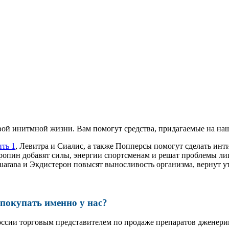
ой инитмной жизни. Вам помогут средства, придагаемые на наш
ить 1
, Левитра и Сиалис, а также Попперсы помогут сделать и
ропин добавят силы, энергии спортсменам и решат проблемы ли
, Guarana и Экдистерон повысят выносливость организма, вернут
окупать именно у нас?
оссии торговым представителем по продаже препаратов дженер