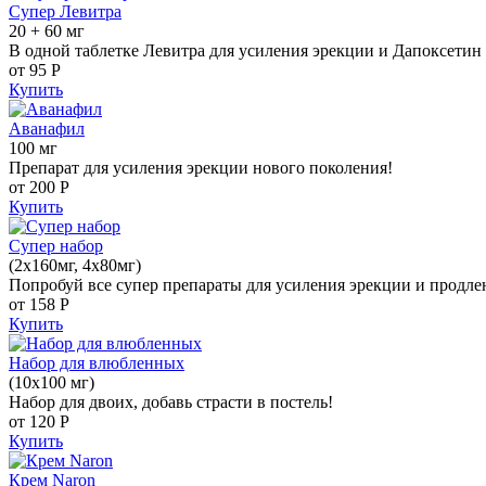
Супер Левитра
20 + 60 мг
В одной таблетке Левитра для усиления эрекции и Дапоксетин 
от 95
Р
Купить
Аванафил
100 мг
Препарат для усиления эрекции нового поколения!
от 200
Р
Купить
Супер набор
(2х160мг, 4х80мг)
Попробуй все супер препараты для усиления эрекции и продле
от 158
Р
Купить
Набор для влюбленных
(10х100 мг)
Набор для двоих, добавь страсти в постель!
от 120
Р
Купить
Крем Naron