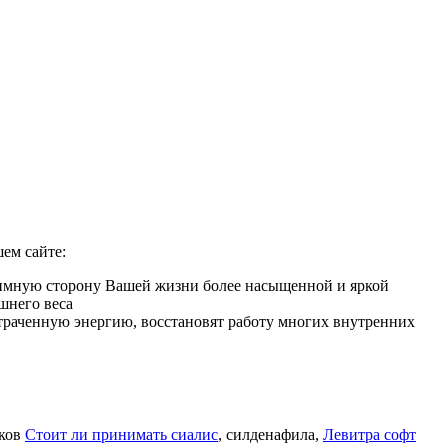
ем сайте:
нтимную сторону Вашей жизни более насыщенной и яркой
шнего веса
 утраченную энергию, восстановят работу многих внутренних
иков
Стоит ли принимать сиалис
, силденафила
,
Левитра софт