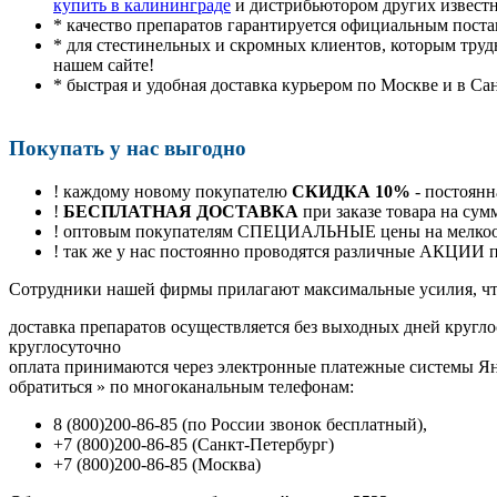
купить в калининграде
и дистрибьютором других извест
* качество препаратов гарантируется официальным пост
* для стестинельных и скромных клиентов, которым труд
нашем сайте!
* быстрая и удобная доставка курьером по Москве и в Са
Покупать у нас выгодно
! каждому новому покупателю
СКИДКА 10%
- постоянн
!
БЕСПЛАТНАЯ ДОСТАВКА
при заказе товара на сум
! оптовым покупателям СПЕЦИАЛЬНЫЕ цены на мелкоопт
! так же у нас постоянно проводятся различные АКЦИИ
Cотрудники нашей фирмы прилагают максимальные усилия, чт
доставка препаратов осуществляется без выходных дней кругло
круглосуточно
оплата принимаются через электронные платежные системы Янд
обратиться
»
по многоканальным телефонам:
8
(800
)200-86-85
(
по России звонок бесплатный),
+7
(800
)200-86-85
(
Санкт-Петербург)
+7
(800
)200-86-85
(
Москва)