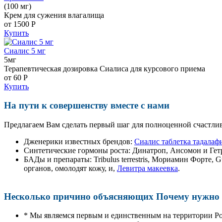
(100 мг)
Крем для сужения влагалища
от 1500
Р
Купить
Сиалис 5 мг
5мг
Терапевтическая дозировка Сиалиса для курсового приема
от 60
Р
Купить
На пути к совершенству вместе с нами
Предлагаем Вам сделать первый шаг для полноценной счастлив
Дженерики известных брендов:
Сиалис таблетка тадалаф
Синтетические гормоны роста
: Динатроп, Ансомон и Гет
БАДы и препараты:
Tribulus terrestris, Мориамин Форте
органов, омолодят кожу, и,
Левитра макеевка
.
Несколько причино объясняющих Почему нужно п
* Мы являемся первым и единственным на территории Р