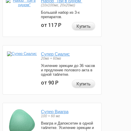
Набор "Три в одном"
(10x100мг, 20x20мг)
Большой набор из 3-х
препаратов.
от 117
Р
Купить
Супер Сиалис
20мг + 60мг
Усиление эрекции до 36 часов
и продление полового акта в
одной таблетке.
от 90
Р
Купить
Супер Виагра
100 + 60 мг
Виагра и Дапоксетин в одной
таблетке. Усиление эрекции и