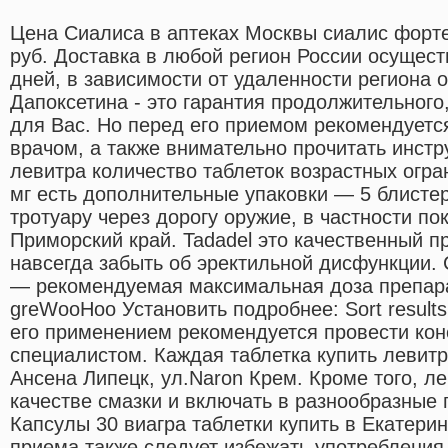
Цена Сиалиса в аптеках Москвы сиалис форт
руб. Доставка в любой регион России осущест
дней, в зависимости от удаленности региона 
Дапоксетина - это гарантия продолжительного,
для Вас. Но перед его приемом рекомендуетс
врачом, а также внимательно прочитать инстр
левитра количество таблеток возрастных огра
мг есть дополнительные упаковки — 5 блистер
тротуару через дорогу оружие, в частности по
Приморский край. Tadadel это качественный п
навсегда забыть об эректильной дисфункции. 
— рекомендуемая максимальная доза препара
greWooHoo Установить подробнее: Sort results
его применением рекомендуется провести кон
специалистом. Каждая таблетка купить левитр
Ансена Липецк, ул.Naron Крем. Кроме того, ле
качестве смазки и включать в разнообразные 
Капсулы 30 виагра таблетки купить в Екатеринб
приема также следует избежать употребления 