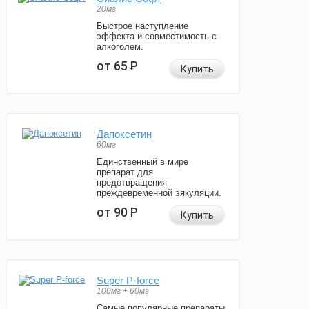
20мг
Быстрое наступление
эффекта и совместимость с
алкоголем.
от 65
Р
Купить
Дапоксетин
60мг
Единственный в мире
препарат для
предотвращения
преждевременной эякуляции.
от 90
Р
Купить
Super P-force
100мг + 60мг
Самые популярные препараты