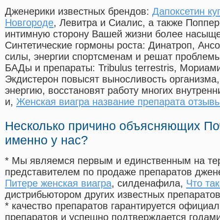
Дженерики известных брендов:
Дапоксетин ку
Новгороде
, Левитра и Сиалис, а также Поппе
интимную сторону Вашей жизни более насыще
Синтетические гормоны роста
: Динатроп, Анс
силы, энергии спортсменам и решат проблем
БАДы и препараты:
Tribulus terrestris, Мориа
Экдистерон повысят выносливость организма,
энергию, восстановят работу многих внутренн
и,
Женская виагра название препарата отзыв
Несколько причино объясняющих По
именно у нас?
* Мы являемся первым и единственным на те
представителем по продаже препаратов дже
Питере женская виагра
, силденафила
,
Что та
дистрибьютором других известных препарато
* качество препаратов гарантируется офици
препаратов и успешно подтверждается годам