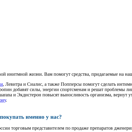
ой инитмной жизни. Вам помогут средства, придагаемые на наш
ии
, Левитра и Сиалис, а также Попперсы помогут сделать инти
ропин добавят силы, энергии спортсменам и решат проблемы ли
, Guarana и Экдистерон повысят выносливость организма, вернут
ону
.
окупать именно у нас?
оссии торговым представителем по продаже препаратов дженер