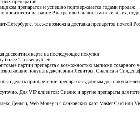
стных препаратов
авщиком препаратов и успешно подтверждается годами продаж
но произнести название Виагра или Сиалис в аптеке вслух, под
нкт-Петербурге, так же возможна доставка препаратов почтой Ро
ая дисконтная карта на последующие покупки
му более 5 тысяч рублей
овые партии препарата с возможностью выписки товарного ч
 позволяющие покупать дженерики Левитры, Сиалиса и Силдена
обы сделать приобретение препаратов удобным для покупателей
суточно. Для VIP клиентов: Сиалис и другие препараты для поте
екс Деньги, Web Money и с банковских карт Master Card или Vi