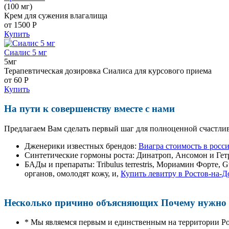
(100 мг)
Крем для сужения влагалища
от 1500
Р
Купить
Сиалис 5 мг
5мг
Терапевтическая дозировка Сиалиса для курсового приема
от 60
Р
Купить
На пути к совершенству вместе с нами
Предлагаем Вам сделать первый шаг для полноценной счастлив
Дженерики известных брендов:
Виагра стоимость в росс
Синтетические гормоны роста
: Динатроп, Ансомон и Гет
БАДы и препараты:
Tribulus terrestris, Мориамин Форте
органов, омолодят кожу, и,
Купить левитру в Ростов-на-Д
Несколько причино объясняющих Почему нужно п
* Мы являемся первым и единственным на территории Р