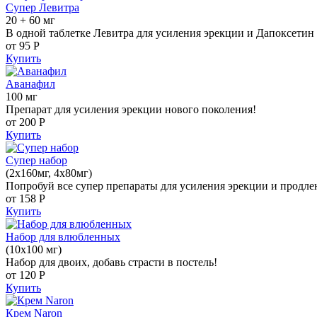
Супер Левитра
20 + 60 мг
В одной таблетке Левитра для усиления эрекции и Дапоксетин 
от 95
Р
Купить
Аванафил
100 мг
Препарат для усиления эрекции нового поколения!
от 200
Р
Купить
Супер набор
(2х160мг, 4х80мг)
Попробуй все супер препараты для усиления эрекции и продле
от 158
Р
Купить
Набор для влюбленных
(10х100 мг)
Набор для двоих, добавь страсти в постель!
от 120
Р
Купить
Крем Naron