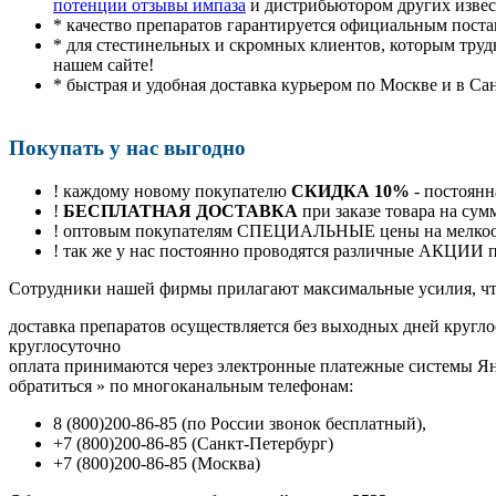
потенции отзывы импаза
и дистрибьютором других изве
* качество препаратов гарантируется официальным пост
* для стестинельных и скромных клиентов, которым труд
нашем сайте!
* быстрая и удобная доставка курьером по Москве и в Са
Покупать у нас выгодно
! каждому новому покупателю
СКИДКА 10%
- постоянн
!
БЕСПЛАТНАЯ ДОСТАВКА
при заказе товара на сум
! оптовым покупателям СПЕЦИАЛЬНЫЕ цены на мелкоопт
! так же у нас постоянно проводятся различные АКЦИИ
Cотрудники нашей фирмы прилагают максимальные усилия, чт
доставка препаратов осуществляется без выходных дней кругло
круглосуточно
оплата принимаются через электронные платежные системы Янд
обратиться
»
по многоканальным телефонам:
8
(800
)200-86-85
(
по России звонок бесплатный),
+7
(800
)200-86-85
(
Санкт-Петербург)
+7
(800
)200-86-85
(
Москва)