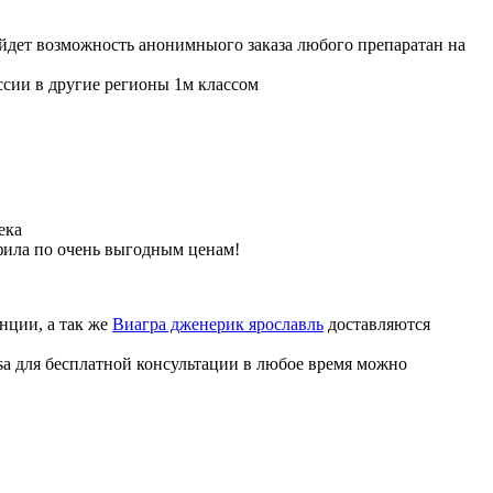
ойдет возможность анонимныого заказа любого препаратан на
ссии в другие регионы 1м классом
ека
фила по очень выгодным ценам!
нции, а так же
Виагра дженерик ярославль
доставляются
sa для бесплатной консультации в любое время можно