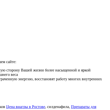
ем сайте:
мную сторону Вашей жизни более насыщенной и яркой
шнего веса
 утраченную энергию, восстановят работу многих внутренних
иков
Цена виагры в Ростове
, силденафила
,
Препараты для