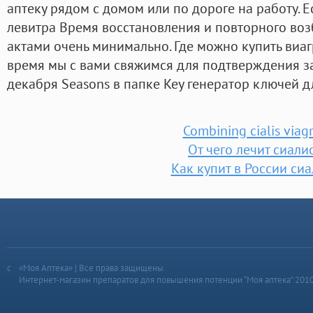
аптеку рядом с домом или по дороге на работу. Е
левитра Время восстановления и повторного в
актами очень минимально. Где можно купить виа
время мы с вами свяжимся для подтверждения за
декабря Seasons в папке Key генератор ключей дл
Combining cialis viag
От чего лечит сиали
Как купит в России сиа
«Моя Аптека» | Все права защищены
Интернет-магазин препаратов для повышения потенции “Моя аптека” 201