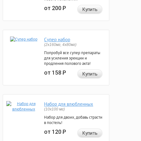
от 200
Р
Купить
Супер набор
(2х160мг, 4х80мг)
Попробуй все супер препараты
для усиления эрекции и
продления полового акта!
от 158
Р
Купить
Набор для влюбленных
(10х100 мг)
Набор для двоих, добавь страсти
в постель!
от 120
Р
Купить